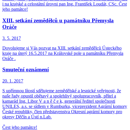
i na krajské a celostátní úrovni pan Ing. František Loudát, CSc. Čest
jeho památce!
XIII. setkání zemědělců u památníku Přemysla
Oráče
3. 5.
2017
Dovolujeme si Vás pozvat na XIII. setkání zemědělců Ústeckého
kraje na úterý 16.5.2017 na Královské pole u památníku Přemysla
Oráče .
Smuteční oznámení
20. 1.
2017
S upřímnou lítostí sdělujeme zemědělské a lesnické veřejnosti, že
naše řady opustil obětavý a spolehlivý spolupracovník, přítel a
kamarád Ing. Libor V a n ě č e k, generální ředitel společnosti
UNILES, a.s. se sídlem v Rumburku, viceprezident Agrární komory
České republiky, člen představenstva Okresní agrární komory pro
okresy Děčín a Ústí n.Lab.
Čest jeho památce!