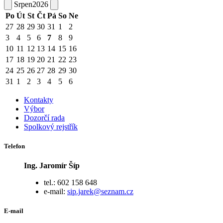
Srpen
2026
Po
Út
St
Čt
Pá
So
Ne
27
28
29
30
31
1
2
3
4
5
6
7
8
9
10
11
12
13
14
15
16
17
18
19
20
21
22
23
24
25
26
27
28
29
30
31
1
2
3
4
5
6
Kontakty
Výbor
Dozorčí rada
Spolkový rejstřík
Telefon
Ing. Jaromír Šíp
tel.: 602 158 648
e-mail:
sip.jarek@seznam.cz
E-mail