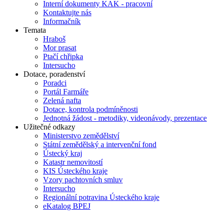
Interní dokumenty KAK - pracovní
Kontaktujte nás
Informačník
Temata
Hraboš
Mor prasat
Ptačí chřipka
Intersucho
Dotace, poradenství
Poradci
Portál Farmáře
Zelená nafta
Dotace, kontrola podmíněnosti
Jednotná žádost - metodiky, videonávody, prezentace
Užitečné odkazy
Ministerstvo zemědělství
Státní zemědělský a intervenční fond
Ústecký kraj
Katastr nemovitostí
KIS Ústeckého kraje
Vzory pachtovních smluv
Intersucho
Regionální potravina Ústeckého kraje
eKatalog BPEJ