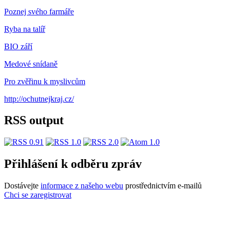
Poznej svého farmáře
Ryba na talíř
BIO září
Medové snídaně
Pro zvěřinu k myslivcům
http://ochutnejkraj.cz/
RSS output
Přihlášení k odběru zpráv
Dostávejte
informace z našeho webu
prostřednictvím e-mailů
Chci se zaregistrovat