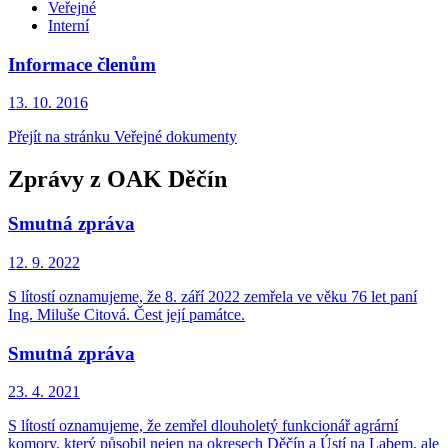
Veřejné
Interní
Informace členům
13. 10.
2016
Přejít na stránku Veřejné dokumenty
Zprávy z OAK Děčín
Smutná zpráva
12. 9.
2022
S lítostí oznamujeme, že 8. září 2022 zemřela ve věku 76 let paní
Ing. Miluše Citová. Čest její památce.
Smutná zpráva
23. 4.
2021
S lítostí oznamujeme, že zemřel dlouholetý funkcionář agrární
komory, který působil nejen na okresech Děčín a Ústí na Labem, ale