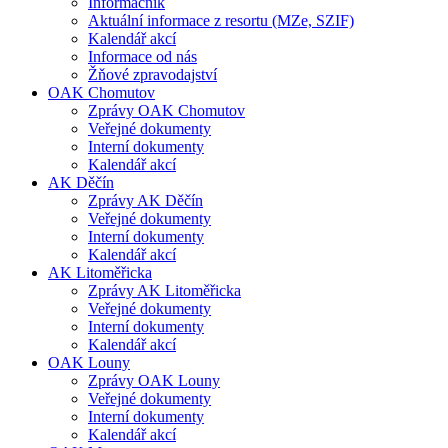
Informačník
Aktuální informace z resortu (MZe, SZIF)
Kalendář akcí
Informace od nás
Žňové zpravodajství
OAK Chomutov
Zprávy OAK Chomutov
Veřejné dokumenty
Interní dokumenty
Kalendář akcí
AK Děčín
Zprávy AK Děčín
Veřejné dokumenty
Interní dokumenty
Kalendář akcí
AK Litoměřicka
Zprávy AK Litoměřicka
Veřejné dokumenty
Interní dokumenty
Kalendář akcí
OAK Louny
Zprávy OAK Louny
Veřejné dokumenty
Interní dokumenty
Kalendář akcí