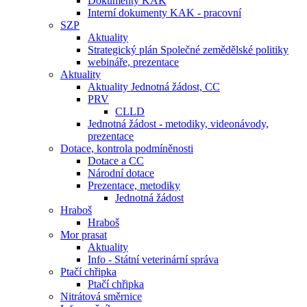
Dokumenty KAK
Interní dokumenty KAK - pracovní
SZP
Aktuality
Strategický plán Společné zemědělské politiky
webináře, prezentace
Aktuality
Aktuality Jednotná žádost, CC
PRV
CLLD
Jednotná žádost - metodiky, videonávody,
prezentace
Dotace, kontrola podmíněnosti
Dotace a CC
Národní dotace
Prezentace, metodiky
Jednotná žádost
Hraboš
Hraboš
Mor prasat
Aktuality
Info - Státní veterinární správa
Ptačí chřipka
Ptačí chřipka
Nitrátová směrnice