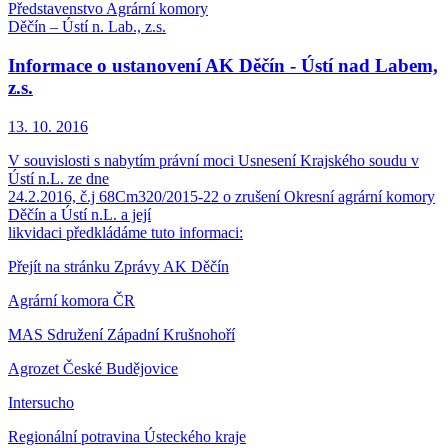
Představenstvo Agrární komory
Děčín – Ústí n. Lab., z.s.
Informace o ustanovení AK Děčín - Ústí nad Labem,
z.s.
13. 10.
2016
V souvislosti s nabytím právní moci Usnesení Krajského soudu v
Ústí n.L. ze dne
24.2.2016, č.j 68Cm320/2015-22 o zrušení Okresní agrární komory
Děčín a Ústí n.L. a její
likvidaci předkládáme tuto informaci:
Přejít na stránku Zprávy AK Děčín
Agrární komora ČR
MAS Sdružení Západní Krušnohoří
Agrozet České Budějovice
Intersucho
Regionální potravina Ústeckého kraje