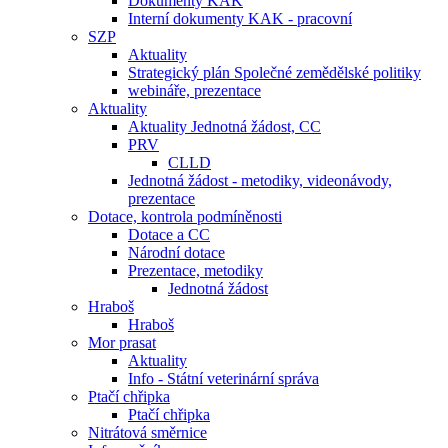
Dokumenty KAK
Interní dokumenty KAK - pracovní
SZP
Aktuality
Strategický plán Společné zemědělské politiky
webináře, prezentace
Aktuality
Aktuality Jednotná žádost, CC
PRV
CLLD
Jednotná žádost - metodiky, videonávody,
prezentace
Dotace, kontrola podmíněnosti
Dotace a CC
Národní dotace
Prezentace, metodiky
Jednotná žádost
Hraboš
Hraboš
Mor prasat
Aktuality
Info - Státní veterinární správa
Ptačí chřipka
Ptačí chřipka
Nitrátová směrnice