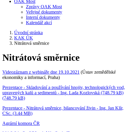
OAK Most
Zprávy OAK Most
Veřejné dokumenty
Interní dokumenty
Kalendář akcí
Úvodní stránka
KAK ÚK
Nitrátová směrnice
Nitrátová směrnice
Videozáznam z webináře dne 19.10.2021
(Ústav zemědělské
ekonomiky a informací, Praha)
Prezentace - Skladování a používání hnojiv, technologických vod,
upravených kalů a sedimentů - Ing. Lada Kozlovská (748.79 kB)
(748.79 kB)
Prezentace - Nitrátová směrnice, bilancování živin - Ing. Jan Klír,
CSc. (3.44 MB)
Agrární komora ČR