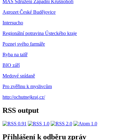
MAS Sdružení Západní Krušnohoří
Agrozet České Budějovice
Intersucho
Regionální potravina Ústeckého kraje
Poznej svého farmáře
Ryba na talíř
BIO září
Medové snídaně
Pro zvěřinu k myslivcům
http://ochutnejkraj.cz/
RSS output
Přihlášení k odběru zpráv