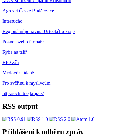
MAS Sdružení Západní Krušnohoří
Agrozet České Budějovice
Intersucho
Regionální potravina Ústeckého kraje
Poznej svého farmáře
Ryba na talíř
BIO září
Medové snídaně
Pro zvěřinu k myslivcům
http://ochutnejkraj.cz/
RSS output
Přihlášení k odběru zpráv