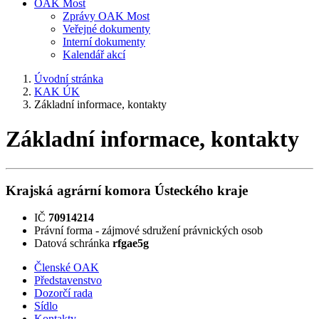
OAK Most
Zprávy OAK Most
Veřejné dokumenty
Interní dokumenty
Kalendář akcí
Úvodní stránka
KAK ÚK
Základní informace, kontakty
Základní informace, kontakty
Krajská agrární komora Ústeckého kraje
IČ
70914214
Právní forma - zájmové sdružení právnických osob
Datová schránka
rfgae5g
Členské OAK
Představenstvo
Dozorčí rada
Sídlo
Kontakty