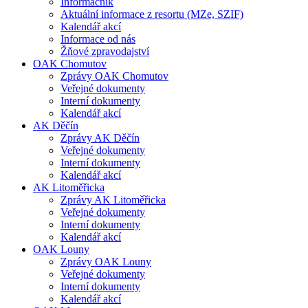
Informačník
Aktuální informace z resortu (MZe, SZIF)
Kalendář akcí
Informace od nás
Žňové zpravodajství
OAK Chomutov
Zprávy OAK Chomutov
Veřejné dokumenty
Interní dokumenty
Kalendář akcí
AK Děčín
Zprávy AK Děčín
Veřejné dokumenty
Interní dokumenty
Kalendář akcí
AK Litoměřicka
Zprávy AK Litoměřicka
Veřejné dokumenty
Interní dokumenty
Kalendář akcí
OAK Louny
Zprávy OAK Louny
Veřejné dokumenty
Interní dokumenty
Kalendář akcí