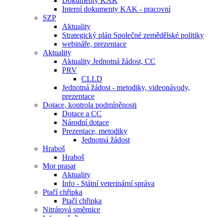
Dokumenty KAK
Interní dokumenty KAK - pracovní
SZP
Aktuality
Strategický plán Společné zemědělské politiky
webináře, prezentace
Aktuality
Aktuality Jednotná žádost, CC
PRV
CLLD
Jednotná žádost - metodiky, videonávody,
prezentace
Dotace, kontrola podmíněnosti
Dotace a CC
Národní dotace
Prezentace, metodiky
Jednotná žádost
Hraboš
Hraboš
Mor prasat
Aktuality
Info - Státní veterinární správa
Ptačí chřipka
Ptačí chřipka
Nitrátová směrnice