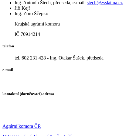
Ing. Antonín Štech, předseda, e-mail:
stech@zsslatina.cz
Jiří Kejř
Ing. Zoro Ščepko
Krajská agrární komora
IČ 70914214
telefon
tel. 602 231 428 - Ing. Otakar Šašek, předseda
e-mail
kontaktní (doručovací) adresa
Agrární komora ČR