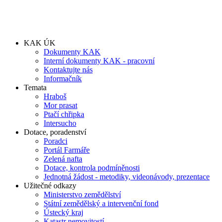
KAK ÚK
Dokumenty KAK
Interní dokumenty KAK - pracovní
Kontaktujte nás
Informačník
Temata
Hraboš
Mor prasat
Ptačí chřipka
Intersucho
Dotace, poradenství
Poradci
Portál Farmáře
Zelená nafta
Dotace, kontrola podmíněnosti
Jednotná žádost - metodiky, videonávody, prezentace
Užitečné odkazy
Ministerstvo zemědělství
Státní zemědělský a intervenční fond
Ústecký kraj
Katastr nemovitostí