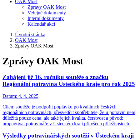
OAK Most
Zprávy OAK Most
Veřejné dokumenty
Interní dokumenty
Kalendář akcí
Úvodní stránka
OAK Most
Zprávy OAK Most
Zprávy OAK Most
Zahájení již 16. ročníku soutěže o značku
Regionální potravina Ústeckého kraje pro rok 2025
Datum:
4. 4. 2025
Cílem soutěže je podpořit poptávku po kvalitních českých
regionálních potravinách, přesvědčit spotřebitele, že u potravin není
důležitá pouze cena, ale také jejich kvalita, čerstvost a původ;
propagovat potravináře v Ústeckém kraji při všech příležitostech.
Výsledky potravinářských soutěží v Ústeckém kraji