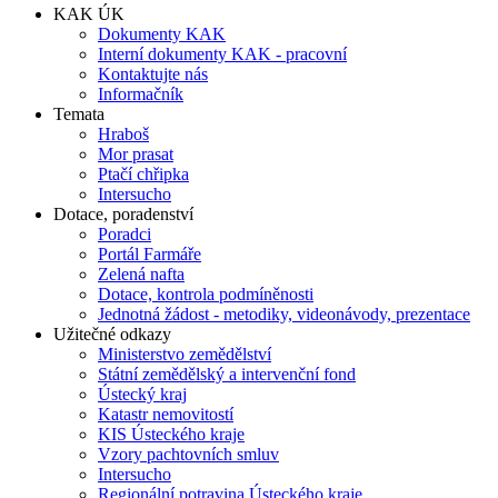
KAK ÚK
Dokumenty KAK
Interní dokumenty KAK - pracovní
Kontaktujte nás
Informačník
Temata
Hraboš
Mor prasat
Ptačí chřipka
Intersucho
Dotace, poradenství
Poradci
Portál Farmáře
Zelená nafta
Dotace, kontrola podmíněnosti
Jednotná žádost - metodiky, videonávody, prezentace
Užitečné odkazy
Ministerstvo zemědělství
Státní zemědělský a intervenční fond
Ústecký kraj
Katastr nemovitostí
KIS Ústeckého kraje
Vzory pachtovních smluv
Intersucho
Regionální potravina Ústeckého kraje