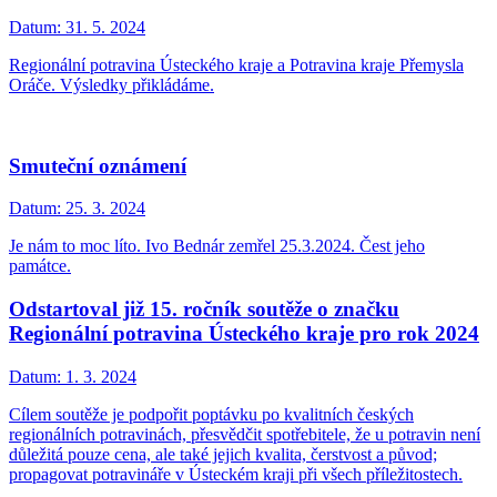
Datum:
31. 5. 2024
Regionální potravina Ústeckého kraje a Potravina kraje Přemysla
Oráče. Výsledky přikládáme.
Smuteční oznámení
Datum:
25. 3. 2024
Je nám to moc líto. Ivo Bednár zemřel 25.3.2024. Čest jeho
památce.
Odstartoval již 15. ročník soutěže o značku
Regionální potravina Ústeckého kraje pro rok 2024
Datum:
1. 3. 2024
Cílem soutěže je podpořit poptávku po kvalitních českých
regionálních potravinách, přesvědčit spotřebitele, že u potravin není
důležitá pouze cena, ale také jejich kvalita, čerstvost a původ;
propagovat potravináře v Ústeckém kraji při všech příležitostech.