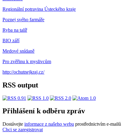
Regionální potravina Ústeckého kraje
Poznej svého farmáře
Ryba na talíř
BIO září
Medové snídaně
Pro zvěřinu k myslivcům
http://ochutnejkraj.cz/
RSS output
Přihlášení k odběru zpráv
Dostávejte
informace z našeho webu
prostřednictvím e-mailů
Chci se zaregistrovat