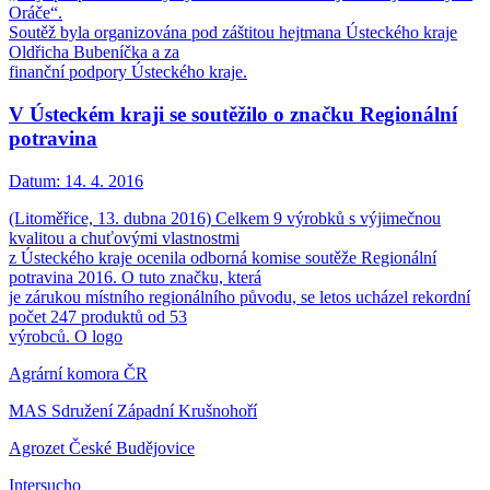
Oráče“.
Soutěž byla organizována pod záštitou hejtmana Ústeckého kraje
Oldřicha Bubeníčka a za
finanční podpory Ústeckého kraje.
V Ústeckém kraji se soutěžilo o značku Regionální
potravina
Datum:
14. 4. 2016
(Litoměřice, 13. dubna 2016) Celkem 9 výrobků s výjimečnou
kvalitou a chuťovými vlastnostmi
z Ústeckého kraje ocenila odborná komise soutěže Regionální
potravina 2016. O tuto značku, která
je zárukou místního regionálního původu, se letos ucházel rekordní
počet 247 produktů od 53
výrobců. O logo
Agrární komora ČR
MAS Sdružení Západní Krušnohoří
Agrozet České Budějovice
Intersucho