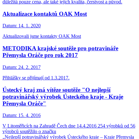
důležitá pouze cena, ale také jejich kvalita, čerstvost a původ.
Aktualizace kontaktů OAK Most
Datum:
14. 1. 2020
Aktualizovali jsme kontakty OAK Most
METODIKA krajské soutěže pro potravináře
Přemysla Oráče pro rok 2017
Datum:
24. 2. 2017
Přihlášky se přijímají od 1.3.2017.
Ústecký kraj zná vítěze soutěže "O nejlepší
potravinářský výrobek Ústeckého kraje - Kraje
Přemysla Oráče"
Datum:
15. 4. 2016
V Litoměřicích na Zahradě Čech dne 14.4.2016 254 výrobků od 56
výrobců soutěžilo o značku
„Nejlepší potravinářský výrobek Ústeckého kraje – Kraje Přemysla