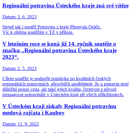
Regionální potravina Ústeckého kraje zná své vítěze
Datum:
2. 6. 2023
Stejně tak i soutěž Potravina z kraje Přemysla Oráče.
Víc k oběma soutěžím v TZ v příloze.
V letošním roce se koná již 14. ročník soutěže o
značku „Regionální potravina Ústeckého kraje
2023“.
Datum:
2. 5. 2023
Cílem soutěže je podpořit poptávku po kvalitních českých
regionálních potravinách, přesvědčit spotřebitele, že u potravin není
důležitá pouze cena, ale také jejich kvalita, čerstvost a původ;
propagovat potravináře v Ústeckém kraji při všech příležitostech.
V Ústeckém kraji získaly Regionální potravinu
medová rajčata i Kauboy
Datum:
12. 9. 2022