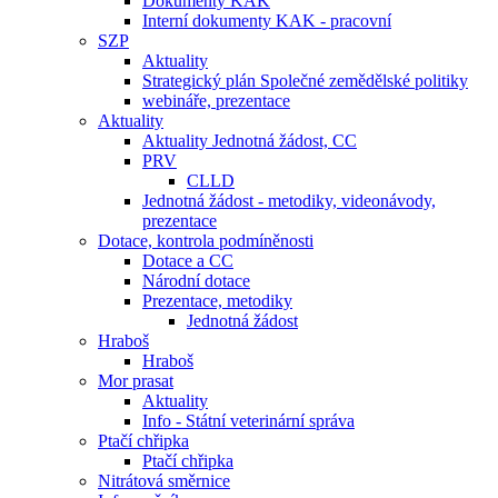
Dokumenty KAK
Interní dokumenty KAK - pracovní
SZP
Aktuality
Strategický plán Společné zemědělské politiky
webináře, prezentace
Aktuality
Aktuality Jednotná žádost, CC
PRV
CLLD
Jednotná žádost - metodiky, videonávody,
prezentace
Dotace, kontrola podmíněnosti
Dotace a CC
Národní dotace
Prezentace, metodiky
Jednotná žádost
Hraboš
Hraboš
Mor prasat
Aktuality
Info - Státní veterinární správa
Ptačí chřipka
Ptačí chřipka
Nitrátová směrnice