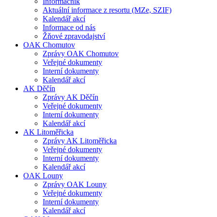
Informačník
Aktuální informace z resortu (MZe, SZIF)
Kalendář akcí
Informace od nás
Žňové zpravodajství
OAK Chomutov
Zprávy OAK Chomutov
Veřejné dokumenty
Interní dokumenty
Kalendář akcí
AK Děčín
Zprávy AK Děčín
Veřejné dokumenty
Interní dokumenty
Kalendář akcí
AK Litoměřicka
Zprávy AK Litoměřicka
Veřejné dokumenty
Interní dokumenty
Kalendář akcí
OAK Louny
Zprávy OAK Louny
Veřejné dokumenty
Interní dokumenty
Kalendář akcí