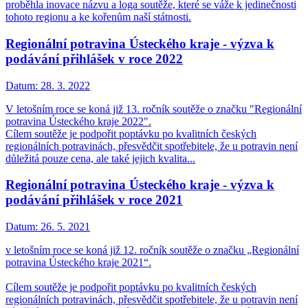
proběhla inovace názvu a loga soutěže, které se váže k jedinečnosti
tohoto regionu a ke kořenům naší státnosti.
Regionální potravina Ústeckého kraje - výzva k
podávání přihlášek v roce 2022
Datum:
28. 3. 2022
V letošním roce se koná již 13. ročník soutěže o značku "Regionální
potravina Ústeckého kraje 2022".
Cílem soutěže je podpořit poptávku po kvalitních českých
regionálních potravinách, přesvědčit spotřebitele, že u potravin není
důležitá pouze cena, ale také jejich kvalita...
Regionální potravina Ústeckého kraje - výzva k
podávání přihlášek v roce 2021
Datum:
26. 5. 2021
v letošním roce se koná již 12. ročník soutěže o značku „Regionální
potravina Ústeckého kraje 2021“.
Cílem soutěže je podpořit poptávku po kvalitních českých
regionálních potravinách, přesvědčit spotřebitele, že u potravin není