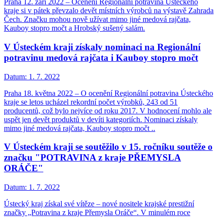
Praha 12. září 2022 – Ocenění Regionální potravina Ústeckého
kraje si v pátek převzalo devět místních výrobců na výstavě Zahrada
Čech. Značku mohou nově užívat mimo jiné medová rajčata,
Kauboy stopro močt a Hrobský sušený salám.
V Ústeckém kraji získaly nominaci na Regionální
potravinu medová rajčata i Kauboy stopro močt
Datum:
1. 7. 2022
Praha 18. května 2022 – O ocenění Regionální potravina Ústeckého
kraje se letos ucházel rekordní počet výrobků, 243 od 51
producentů, což bylo nejvíce od roku 2017. V hodnocení mohlo ale
uspět jen devět produktů v devíti kategoriích. Nominaci získaly
mimo jiné medová rajčata, Kauboy stopro močt ..
V Ústeckém kraji se soutěžilo v 15. ročníku soutěže o
značku "POTRAVINA z kraje PŘEMYSLA
ORÁČE"
Datum:
1. 7. 2022
Ústecký kraj získal své vítěze – nové nositele krajské prestižní
značky „Potravina z kraje Přemysla Oráče“. V minulém roce