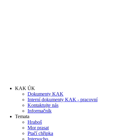
KAK ÚK
Dokumenty KAK
Interní dokumenty KAK - pracovní
Kontaktujte nás
Informačník
Temata
Hraboš
Mor prasat
Ptačí chřipka
Intersucho