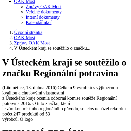
OAK Most
Zprávy OAK Most
Veřejné dokumenty
Interní dokumenty
Kalendář akcí
Úvodní stránka
OAK Most
Zprávy OAK Most
V Ústeckém kraji se soutěžilo o značku...
V Ústeckém kraji se soutěžilo o
značku Regionální potravina
(Litoměřice, 13. dubna 2016) Celkem 9 výrobků s výjimečnou
kvalitou a chuťovými vlastnostmi
z Ústeckého kraje ocenila odborná komise soutěže Regionální
potravina 2016. O tuto značku, která
je zárukou místního regionálního původu, se letos ucházel rekordní
počet 247 produktů od 53
výrobců. O logo