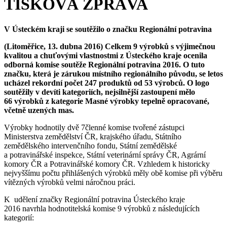
TISKOVÁ ZPRÁVA
V Ústeckém kraji se soutěžilo o značku Regionální potravina
(Litoměřice, 13. dubna 2016)
Celkem
9 výrobků s výjimečnou
kvalitou a chuťovými vlastnostmi z Ústeckého kraje ocenila
odborná komise soutěže Regionální potravina 2016.
O tuto
značku, která je zárukou místního regionálního původu, se letos
ucházel rekordní počet 247 produktů od 53 výrobců. O logo
soutěžily v devíti kategoriích, nejsilnější zastoupení mělo
66 výrobků z kategorie
Masné výrobky tepelně opracované,
včetně uzených mas.
Výrobky hodnotily dvě 7členné komise tvořené zástupci
Ministerstva zemědělství ČR, krajského úřadu, Státního
zemědělského intervenčního fondu, Státní zemědělské
a potravinářské inspekce, Státní veterinární správy ČR, Agrární
komory ČR a Potravinářské komory ČR. Vzhledem k historicky
nejvyššímu počtu přihlášených výrobků měly obě komise při výběru
vítězných výrobků velmi náročnou práci.
K udělení značky Regionální potravina Ústeckého kraje
2016 navrhla hodnotitelská komise 9 výrobků z následujících
kategorií: