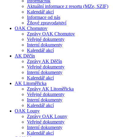
Informačník
Aktuální informace z resortu (MZe, SZIF)
Kalendář akcí
Informace od nás
Žňové zpravodajství
OAK Chomutov
Zprávy OAK Chomutov
Veřejné dokumenty
Interní dokumenty
Kalendář akcí
AK Děčín
Zprávy AK Děčín
Veřejné dokumenty
Interní dokumenty
Kalendář akcí
AK Litoměřicka
Zprávy AK Litoměřicka
Veřejné dokumenty
Interní dokumenty
Kalendář akcí
OAK Louny
Zprávy OAK Louny
Veřejné dokumenty
Interní dokumenty
Kalendář akcí