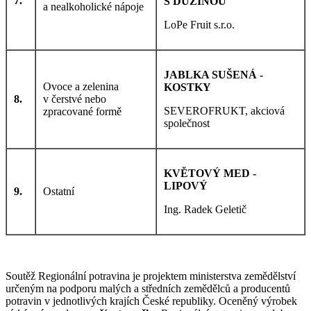
7.
S DUŽINOU
a nealkoholické nápoje
LoPe Fruit s.r.o.
JABLKA SUŠENÁ -
Ovoce a zelenina
KOSTKY
8.
v čerstvé nebo
SEVEROFRUKT, akciová
zpracované formě
společnost
KVĚTOVÝ MED -
LIPOVÝ
9.
Ostatní
Ing. Radek Geletič
Soutěž Regionální potravina je projektem ministerstva zemědělství
určeným na podporu malých a středních zemědělců a producentů
potravin v jednotlivých krajích České republiky. Oceněný výrobek