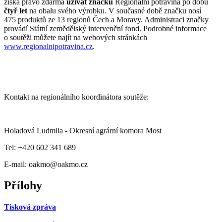
získá právo zdarma
užívat značku
Regionální potravina po dobu
čtyř let
na obalu svého výrobku. V současné době značku nosí
475 produktů ze 13 regionů Čech a Moravy. Administraci značky
provádí Státní zemědělský intervenční fond. Podrobné informace
o soutěži můžete najít na webových stránkách
www.regionalnipotravina.cz
.
Kontakt na regionálního koordinátora soutěže:
Holadová Ludmila - Okresní agrární komora Most
Tel: +420 602 341 689
E-mail: oakmo@oakmo.cz
Přílohy
Tisková zpráva