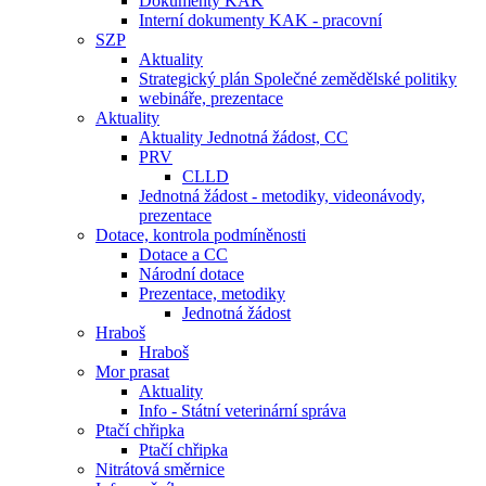
Dokumenty KAK
Interní dokumenty KAK - pracovní
SZP
Aktuality
Strategický plán Společné zemědělské politiky
webináře, prezentace
Aktuality
Aktuality Jednotná žádost, CC
PRV
CLLD
Jednotná žádost - metodiky, videonávody,
prezentace
Dotace, kontrola podmíněnosti
Dotace a CC
Národní dotace
Prezentace, metodiky
Jednotná žádost
Hraboš
Hraboš
Mor prasat
Aktuality
Info - Státní veterinární správa
Ptačí chřipka
Ptačí chřipka
Nitrátová směrnice