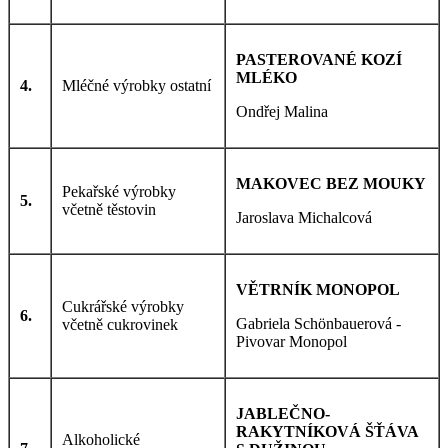
PASTEROVANÉ KOZÍ
MLÉKO
4.
Mléčné výrobky ostatní
Ondřej Malina
MAKOVEC BEZ MOUKY
Pekařské výrobky
5.
včetně těstovin
Jaroslava Michalcová
VĚTRNÍK MONOPOL
Cukrářské výrobky
6.
Gabriela Schönbauerová -
včetně cukrovinek
Pivovar Monopol
JABLEČNO-
RAKYTNÍKOVÁ ŠŤÁVA
Alkoholické