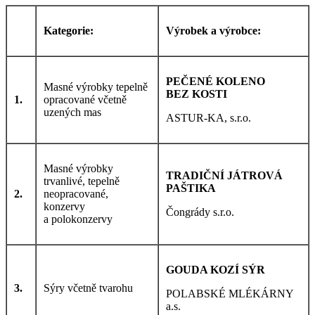
Kategorie:
Výrobek a výrobce:
PEČENÉ KOLENO
Masné výrobky tepelně
BEZ KOSTI
1.
opracované včetně
uzených mas
ASTUR-KA, s.r.o.
Masné výrobky
TRADIČNÍ JÁTROVÁ
trvanlivé, tepelně
PAŠTIKA
2.
neopracované,
konzervy
Čongrády s.r.o.
a polokonzervy
GOUDA KOZÍ SÝR
3.
Sýry včetně tvarohu
POLABSKÉ MLÉKÁRNY
a.s.