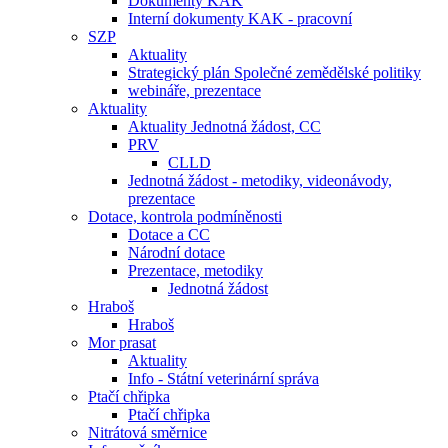
Dokumenty KAK
Interní dokumenty KAK - pracovní
SZP
Aktuality
Strategický plán Společné zemědělské politiky
webináře, prezentace
Aktuality
Aktuality Jednotná žádost, CC
PRV
CLLD
Jednotná žádost - metodiky, videonávody,
prezentace
Dotace, kontrola podmíněnosti
Dotace a CC
Národní dotace
Prezentace, metodiky
Jednotná žádost
Hraboš
Hraboš
Mor prasat
Aktuality
Info - Státní veterinární správa
Ptačí chřipka
Ptačí chřipka
Nitrátová směrnice