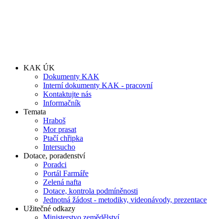
KAK ÚK
Dokumenty KAK
Interní dokumenty KAK - pracovní
Kontaktujte nás
Informačník
Temata
Hraboš
Mor prasat
Ptačí chřipka
Intersucho
Dotace, poradenství
Poradci
Portál Farmáře
Zelená nafta
Dotace, kontrola podmíněnosti
Jednotná žádost - metodiky, videonávody, prezentace
Užitečné odkazy
Ministerstvo zemědělství