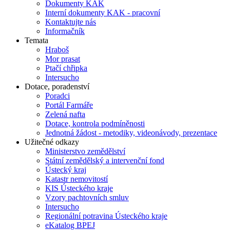
Dokumenty KAK
Interní dokumenty KAK - pracovní
Kontaktujte nás
Informačník
Temata
Hraboš
Mor prasat
Ptačí chřipka
Intersucho
Dotace, poradenství
Poradci
Portál Farmáře
Zelená nafta
Dotace, kontrola podmíněnosti
Jednotná žádost - metodiky, videonávody, prezentace
Užitečné odkazy
Ministerstvo zemědělství
Státní zemědělský a intervenční fond
Ústecký kraj
Katastr nemovitostí
KIS Ústeckého kraje
Vzory pachtovních smluv
Intersucho
Regionální potravina Ústeckého kraje
eKatalog BPEJ