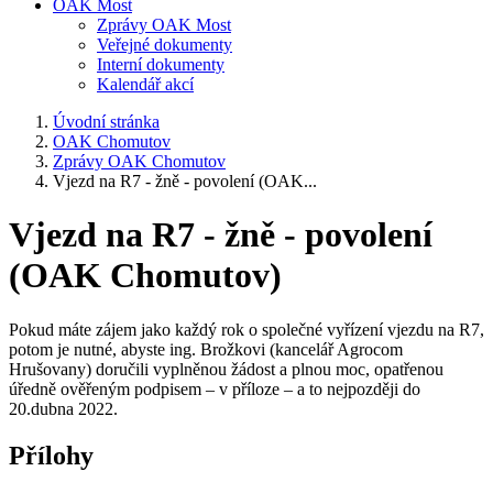
OAK Most
Zprávy OAK Most
Veřejné dokumenty
Interní dokumenty
Kalendář akcí
Úvodní stránka
OAK Chomutov
Zprávy OAK Chomutov
Vjezd na R7 - žně - povolení (OAK...
Vjezd na R7 - žně - povolení
(OAK Chomutov)
Pokud máte zájem jako každý rok o společné vyřízení vjezdu na R7,
potom je nutné, abyste ing. Brožkovi (kancelář Agrocom
Hrušovany) doručili vyplněnou žádost a plnou moc, opatřenou
úředně ověřeným podpisem – v příloze – a to nejpozději do
20.dubna 2022.
Přílohy