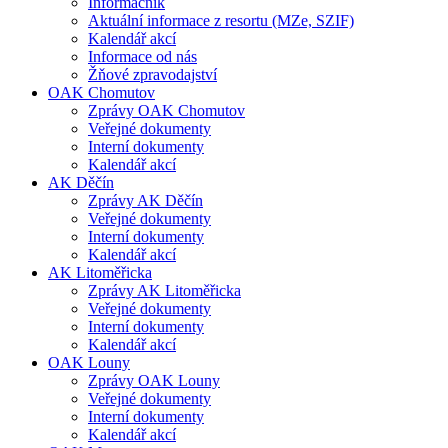
Informačník
Aktuální informace z resortu (MZe, SZIF)
Kalendář akcí
Informace od nás
Žňové zpravodajství
OAK Chomutov
Zprávy OAK Chomutov
Veřejné dokumenty
Interní dokumenty
Kalendář akcí
AK Děčín
Zprávy AK Děčín
Veřejné dokumenty
Interní dokumenty
Kalendář akcí
AK Litoměřicka
Zprávy AK Litoměřicka
Veřejné dokumenty
Interní dokumenty
Kalendář akcí
OAK Louny
Zprávy OAK Louny
Veřejné dokumenty
Interní dokumenty
Kalendář akcí