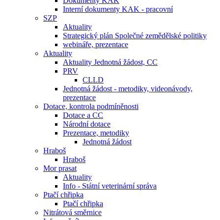
Dokumenty KAK
Interní dokumenty KAK - pracovní
SZP
Aktuality
Strategický plán Společné zemědělské politiky
webináře, prezentace
Aktuality
Aktuality Jednotná žádost, CC
PRV
CLLD
Jednotná žádost - metodiky, videonávody,
prezentace
Dotace, kontrola podmíněnosti
Dotace a CC
Národní dotace
Prezentace, metodiky
Jednotná žádost
Hraboš
Hraboš
Mor prasat
Aktuality
Info - Státní veterinární správa
Ptačí chřipka
Ptačí chřipka
Nitrátová směrnice